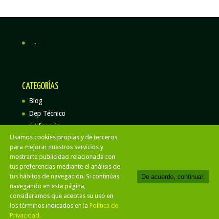
.
CATEGORÍAS
Blog
Dep Técnico
Edificación
Usamos cookies propias y de terceros
para mejorar nuestros servicios y
mostrarte publicidad relacionada con
tus preferencias mediante el análisis de
Aviso Legal
Politica de privacidad
tus hábitos de navegación. Si continúas
De acuerdo, continuar.
Politica de cookies
navegando en esta página,
consideramos que aceptas su uso en
Activa Construcciones y Rehabilitación
| Diseño
los términos indicados en la
Política de
Responsive
Privacidad.