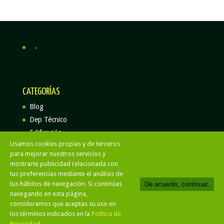
.
CATEGORÍAS
Blog
Dep Técnico
Edificación
Usamos cookies propias y de terceros
para mejorar nuestros servicios y
mostrarte publicidad relacionada con
tus preferencias mediante el análisis de
Aviso Legal
Politica de privacidad
tus hábitos de navegación. Si continúas
De acuerdo, continuar.
Politica de cookies
navegando en esta página,
consideramos que aceptas su uso en
Activa Construcciones y Rehabilitación
| Diseño
los términos indicados en la
Política de
Responsive
Privacidad.