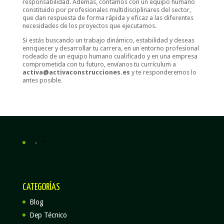
responsabilidad. Además, contamos con un equipo humano
constituido por profesionales multidisciplinares del sector,
que dan respuesta de forma rápida y eficaz a las diferentes
necesidades de los proyectos que ejecutamos.
Si estás buscando un trabajo dinámico, estabilidad y deseas
enriquecer y desarrollar tu carrera, en un entorno profesional
rodeado de un equipo humano cualificado y en una empresa
comprometida con tu futuro, envíanos tu currículum a
activa@activaconstrucciones.es
y te responderemos lo
antes posible.
.
CATEGORÍAS
Blog
Dep Técnico